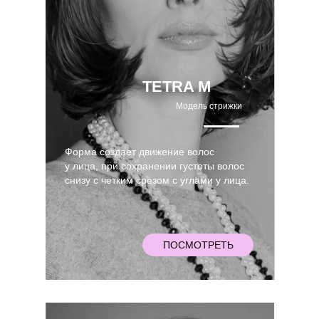
TETRA M
Модель стрижки
Форма создает движение волос
у лица, при сохранении густоты волос
снизу c четким срезом с углами у лица.
ПОСМОТРЕТЬ